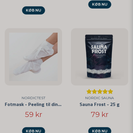
KØB NU
KØB NU
NORDICTEST
NORDIC SAUNA
Fotmask - Peeling til dine fødder
Sauna Frost - 25 g
59 kr
79 kr
KØB NU
KØB NU