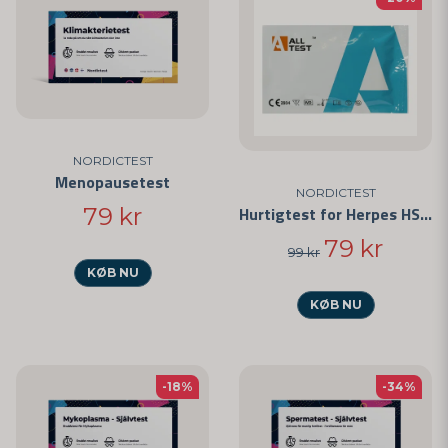
NORDICTEST
Menopausetest
NORDICTEST
79 kr
Hurtigtest for Herpes HSV-1
79 kr
99 kr
KØB NU
KØB NU
-18%
-34%