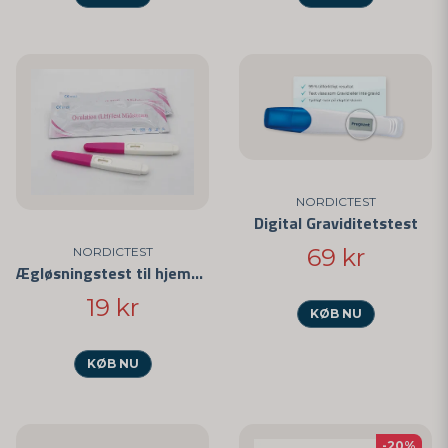
NORDICTEST
Digital Graviditetstest
69 kr
NORDICTEST
Ægløsningstest til hjemmebrug
19 kr
KØB NU
KØB NU
-20%