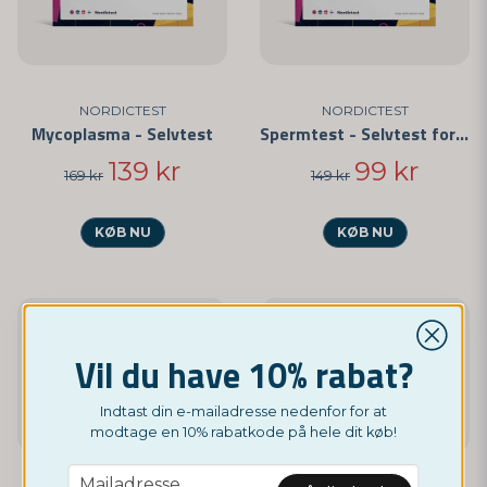
NORDICTEST
NORDICTEST
Mycoplasma - Selvtest
Spermtest - Selvtest for mandlig fertilitet
139 kr
99 kr
169 kr
149 kr
KØB NU
KØB NU
Vil du have 10% rabat?
Indtast din e-mailadresse nedenfor for at
modtage en 10% rabatkode på hele dit køb!
email
Mailadresse