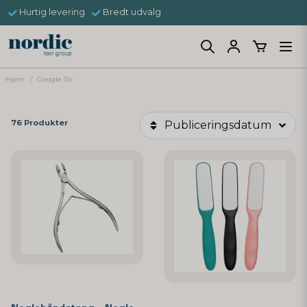
Hurtig levering
Bredt udvalg
Hjem
Google SV
76 Produkter
Publiceringsdatum