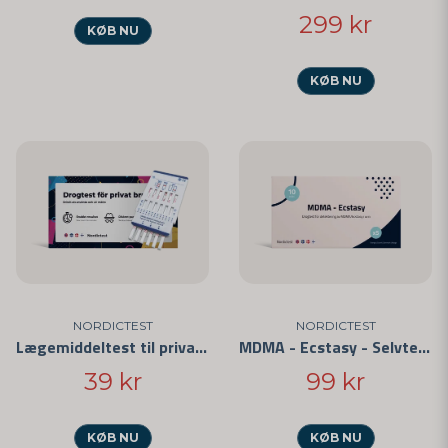
299 kr
KØB NU
KØB NU
NORDICTEST
NORDICTEST
Lægemiddeltest til privat brug - Nem at bruge og CE-mærket
MDMA - Ecstasy - Selvtest 5-pak
39 kr
99 kr
KØB NU
KØB NU