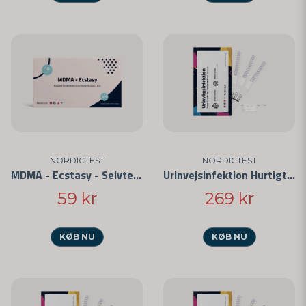
NORDICTEST
NORDICTEST
MDMA - Ecstasy - Selvtest 3-pak
Urinvejsinfektion Hurtigtest 25-pak
59 kr
269 kr
KØB NU
KØB NU