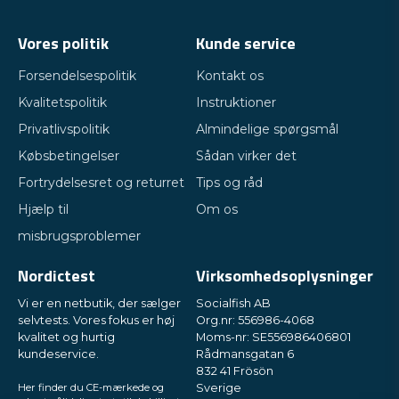
Vores politik
Kunde service
Forsendelsespolitik
Kontakt os
Kvalitetspolitik
Instruktioner
Privatlivspolitik
Almindelige spørgsmål
Købsbetingelser
Sådan virker det
Fortrydelsesret og returret
Tips og råd
Hjælp til
Om os
misbrugsproblemer
Nordictest
Virksomhedsoplysninger
Vi er en netbutik, der sælger
Socialfish AB
selvtests. Vores fokus er høj
Org.nr: 556986-4068
kvalitet og hurtig
Moms-nr: SE556986406801
kundeservice.
Rådmansgatan 6
832 41 Frösön
Her finder du CE-mærkede og
Sverige