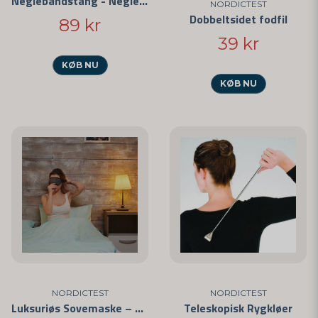
Neglebåndstang - Neglesaks
NORDICTEST
Dobbeltsidet fodfil
89 kr
39 kr
KØB NU
KØB NU
NORDICTEST
NORDICTEST
Luksuriøs Sovemaske – Blød og Behagelig
Teleskopisk Rygkløer