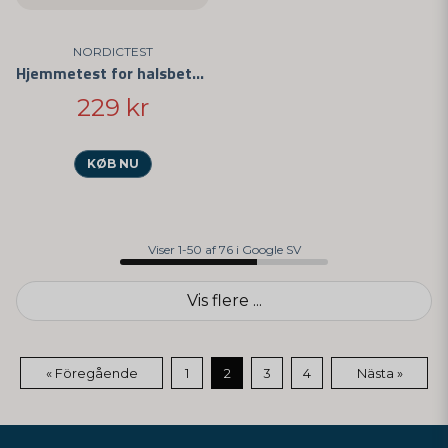
NORDICTEST
Hjemmetest for halsbetændelse 5-pak
229 kr
KØB NU
Viser 1-50 af 76 i Google SV
Vis flere ...
« Föregående
1
2
3
4
Nästa »