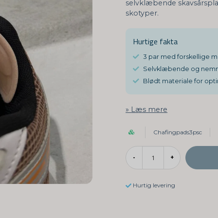
selvklæbende skavsårsplast
skotyper.
Hurtige fakta
3 par med forskellige m
Selvklæbende og nemm
Blødt materiale for opt
Læs mere
Chafingpads3psc
-
+
Hurtig levering