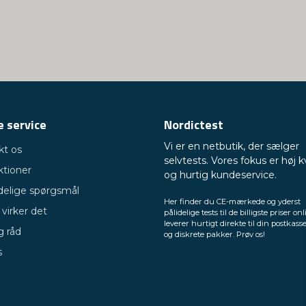
 service
Nordictest
Vi er en netbutik, der sælger
kt os
selvtests. Vores fokus er høj k
ktioner
og hurtig kundeservice.
delige spørgsmål
Her finder du CE-mærkede og yderst
virker det
pålidelige tests til de billigste priser onl
leverer hurtigt direkte til din postkasse
g råd
og diskrete pakker. Prøv os!
s