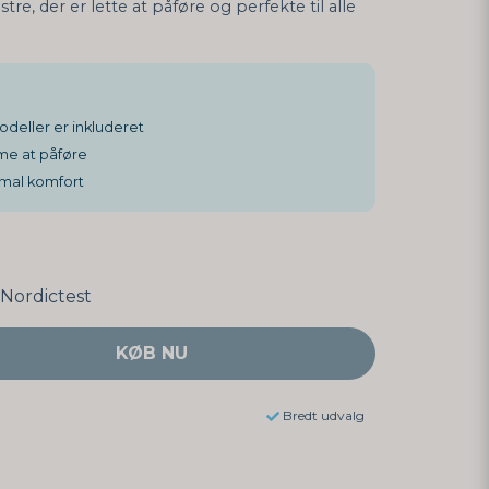
re, der er lette at påføre og perfekte til alle
odeller er inkluderet
e at påføre
imal komfort
Nordictest
KØB NU
Bredt udvalg