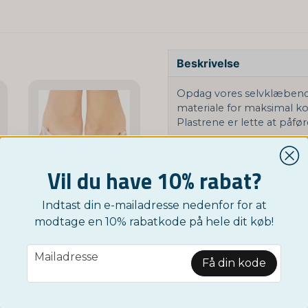
Beskrivelse
Opdag vores selvklæbende s
materiale for maksimal k
Plastrene er lette at påfør
Hver pakke indeholder tre 
velegnede til mange typer 
Vil du have 10% rabat?
løsning mod skav og ube
Indtast din e-mailadresse nedenfor for at
Stil et produktspørgsmål
NORDICTEST
modtage en 10% rabatkode på hele dit køb!
Hallux Valgus Tåseparatorer
k - Peeling til dine fødder
question
39 kr
Spørg os noget om det
Relaterede kategorier
email
Mailadresse
Få din kode
Google SV
Andet
Fodpleje
KØB NU