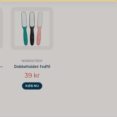
name
Navn
Ja, I kan offentligg
NORDICTEST
unge Puder – Selvklæbende Anti-Skav Pads
Dobbeltsidet fodfil
39 kr
KØB NU