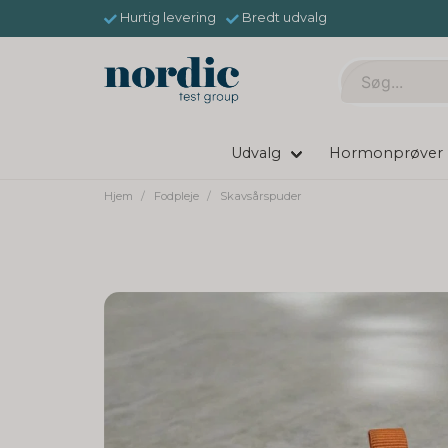
Hurtig levering
Bredt udvalg
Udvalg
Hormonprøver
Hjem
Fodpleje
Skavsårspuder