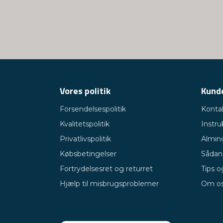
Vores politik
Kunde
Forsendelsespolitik
Konta
Kvalitetspolitik
Instru
Privatlivspolitik
Almin
Købsbetingelser
Sådan 
Fortrydelsesret og returret
Tips o
Hjælp til misbrugsproblemer
Om o