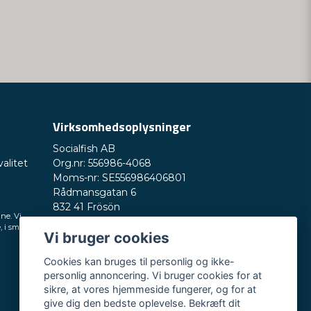
Virksomhedsoplysninger
Socialfish AB
valitet
Org.nr: 556986-4068
Moms-nr: SE556986406801
Rådmansgatan 6
832 41 Frösön
ine. Vi
Sverige
, i små
Vi bruger cookies
Telefonnummer: +46730503032
E-mail:
hey@nordictest.dk
Cookies kan bruges til personlig og ikke-
personlig annoncering. Vi bruger cookies for at
Åbningstider:
sikre, at vores hjemmeside fungerer, og for at
Man-fre kl. 10-17
give dig den bedste oplevelse. Bekræft dit