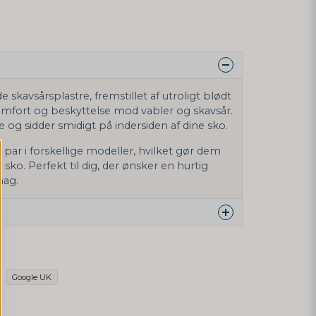
kavsårsplastre, fremstillet af utroligt blødt
omfort og beskyttelse mod vabler og skavsår.
e og sidder smidigt på indersiden af dine sko.
par i forskellige modeller, hvilket gør dem
sko. Perfekt til dig, der ønsker en hurtig
hag.
te produkt...
Google UK