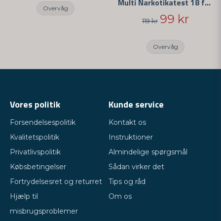
Multi Narkotikatest 18 forskellige stoffer
Overvåg
99 kr
119 kr
Overvåg
Vores politik
Kunde service
Forsendelsespolitik
Kontakt os
Kvalitetspolitik
Instruktioner
Privatlivspolitik
Almindelige spørgsmål
Købsbetingelser
Sådan virker det
Fortrydelsesret og returret
Tips og råd
Hjælp til
Om os
misbrugsproblemer