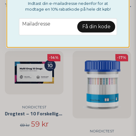
Indtast din e-mailadresse nedenfor for at
THC/Cannabis test til privat brug 3-pak
Drogtest – 5 Forskellige Stoffer
modtage en 10% rabatkode på hele dit køb!
59 kr
49 kr
59 kr
email
Mailadresse
Få din kode
Overvåg
-14%
-17%
NORDICTEST
Drogtest – 10 Forskellige Stoffer
59 kr
69 kr
NORDICTEST