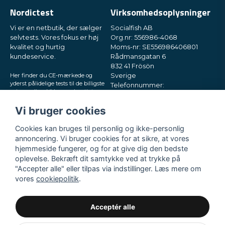
Nordictest
Virksomhedsoplysninger
Vi er en netbutik, der sælger
Socialfish AB
selvtests. Vores fokus er høj
Org.nr: 556986-4068
kvalitet og hurtig
Moms-nr: SE556986406801
kundeservice.
Rådmansgatan 6
832 41 Frösön
Her finder du CE-mærkede og
Sverige
yderst pålidelige tests til de billigste
Telefonnummer:
priser online. Vi leverer hurtigt
+46730503032
direkte til din postkasse, i små og
E-mail:
hey@nordictest.dk
diskrete pakker. Prøv os!
Vi bruger cookies
Åbningstider:
Cookies kan bruges til personlig og ikke-personlig
Man-fre kl. 10-17
annoncering. Vi bruger cookies for at sikre, at vores
hjemmeside fungerer, og for at give dig den bedste
oplevelse. Bekræft dit samtykke ved at trykke på
"Accepter alle" eller tilpas via indstillinger. Læs mere om
vores
cookiepolitik
.
Acceptér alle