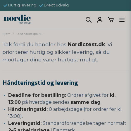
Hurtig levering
Bredt udvalg
Hjem
Forsendelsespolitik
Tak fordi du handler hos
Nordictest.dk
. Vi
prioriterer hurtig og sikker levering, så du
modtager dine varer hurtigst muligt.
Håndteringstid og levering
Deadline for bestilling:
Ordrer afgivet før
kl.
13:00
på hverdage sendes
samme dag
.
Håndteringstid:
0 arbejdsdage (for ordrer før kl.
13:00).
Leveringstid:
Standardforsendelse tager normalt
2–5 arbejdsdage
i Danmark.