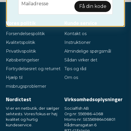
email
Mailadresse
Få din kode
Vores politik
Kunde service
Forsendelsespolitik
Kontakt os
Kvalitetspolitik
Instruktioner
Privatlivspolitik
Almindelige spørgsmål
Købsbetingelser
Sådan virker det
Fortrydelsesret og returret
Tips og råd
Hjælp til
Om os
misbrugsproblemer
Nordictest
Virksomhedsoplysninger
Vi er en netbutik, der sælger
Socialfish AB
selvtests. Vores fokus er høj
Org.nr: 556986-4068
kvalitet og hurtig
Moms-nr: SE556986406801
kundeservice.
Rådmansgatan 6
832 41 Frösön