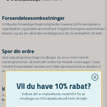
Forsendelsesomkostninger
Vi tilbyder forskellige fragtmuligheder baseret på forsendelsens
egenskaber og ønsket sporbarhed. Fragten beregnes automatisk i
kassen, og du ser altid den endelige pris, før du bekræfter dit køb.
Spor din ordre
Ved valg af sporbar fragt modtager du en e-mail med et
trackingnummer, så snart din ordre har forladt vores lager. Visse
mindre forsendelser sendes som ikke-sporbare breve direkte til
din postkasse.
Vil du have 10% rabat?
Kontakt os
Indtast din e-mailadresse nedenfor for at
Har du spørgsmål til din levering? Kontakt os på
modtage en 10% rabatkode på hele dit køb!
hey@nordictest.dk
.