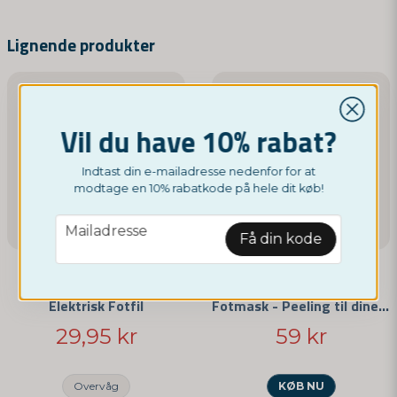
name
Navn
Lignende produkter
email
Mailadresse
Vil du have 10% rabat?
Indtast din e-mailadresse nedenfor for at
modtage en 10% rabatkode på hele dit køb!
Ja, I kan offentliggøre mit spørgsmål
email
Mailadresse
Få din kode
NORDICTEST
NORDICTEST
Elektrisk Fotfil
Fotmask - Peeling til dine fødder
29,95 kr
59 kr
Send spørgsmål
Overvåg
KØB NU