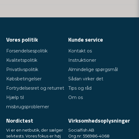
Vores politik
Kunde service
Forsendelsespolitik
Kontakt os
Kvalitetspolitik
Instruktioner
Privatlivspolitik
Almindelige spørgsmål
Købsbetingelser
Sådan virker det
Fortrydelsesret og returret
Tips og råd
Hjælp til
Om os
misbrugsproblemer
Nordictest
Virksomhedsoplysninger
Vi er en netbutik, der sælger
Socialfish AB
selvtests. Vores fokus er høj
Org.nr: 556986-4068