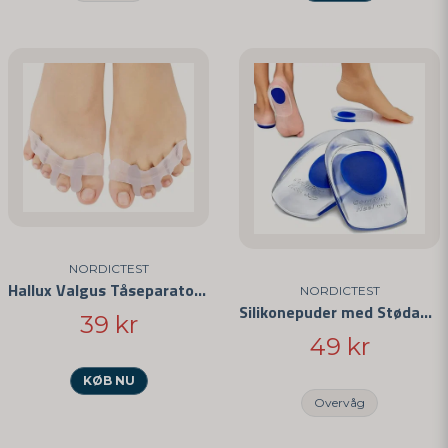
NORDICTEST
Hallux Valgus Tåseparatorer
NORDICTEST
Silikonepuder med Stødabsorbering
39 kr
49 kr
KØB NU
Overvåg