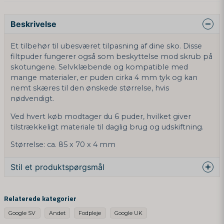
Beskrivelse
Et tilbehør til ubesværet tilpasning af dine sko. Disse
filtpuder fungerer også som beskyttelse mod skrub på
skotungene. Selvklæbende og kompatible med
mange materialer, er puden cirka 4 mm tyk og kan
nemt skæres til den ønskede størrelse, hvis
nødvendigt.
Ved hvert køb modtager du 6 puder, hvilket giver
tilstrækkeligt materiale til daglig brug og udskiftning.
Størrelse: ca. 85 x 70 x 4 mm
Stil et produktspørgsmål
question
Spørg os noget om dette produkt...
Relaterede kategorier
Google SV
Andet
Fodpleje
Google UK