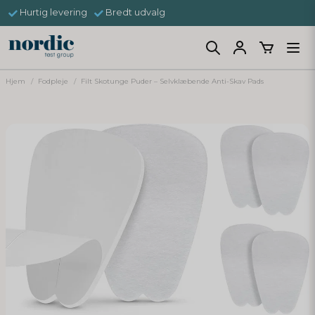
Hurtig levering
Bredt udvalg
Hjem
Fodpleje
Filt Skotunge Puder – Selvklæbende Anti-Skav Pads