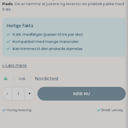
Pads
. De er nemme at justere og leveres i en praktisk pakke med
6 stk.
Hurtige Fakta
6 stk. medfølger (passer til tre par sko)
Kompatibel med mange materialer
Kan trimmes til den ønskede størrelse
Læs mere
Nordictest
028
KØB NU
-
+
Hurtig levering
Bredt udvalg