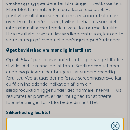
væske og drypper derefter blandingen i testkassetten.
Efter blot få minutter kan du aflæse resultatet. Et
positivt resultat indikerer, at din sædkoncentration er
over 15 millioner/ml i sæd, hvilket betragtes som det
internationalt accepterede niveau for normal fertilitet.
Hvis resultatet viser en lav sædkoncentration, kan dette
være et tegn på eventuelle befrugtningsudfordringer.
Øget bevidsthed om mandlig infertilitet
Op til 15% af par oplever infertilitet, og i mange tilfælde
skyldes dette mandlige faktorer. Sædkoncentrationen
er en nøglefaktor, der bruges til at vurdere mandlig
fertilitet. Ved at tage denne første screeningsprøve kan
du få en indledende indikation af, om din
sædproduktion ligger under det normale interval. Hvis
resultatet er positivt, er der mulighed for at træffe
foranstaltninger for at forbedre din fertilitet.
Sikkerhed og kvalitet
Vi forstår vigtigheden af korrekte resultater. Vores
spermatest har en sikkerhed på over 97% ved positive