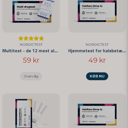
email
Mailadresse
Ja, I kan offentliggøre mit spørgsmål
NORDICTEST
NORDICTEST
Multitest - de 12 mest almindelige stoffer
Hjemmetest for halsbetændelse
59 kr
49 kr
Overvåg
KØB NU
Send spørgsmål