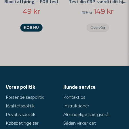
Blod i afføring – FOB test
Test din CRP-værdi i dit hjem
49 kr
149 kr
199 kr
KØB NU
Overvåg
Vores politik
Kunde service
Forsendelsespolitik
Kontakt os
Kvalitetspolitik
Instruktioner
Privatlivspolitik
Almindelige spørgsmål
Købsbetingelser
Sådan virker det