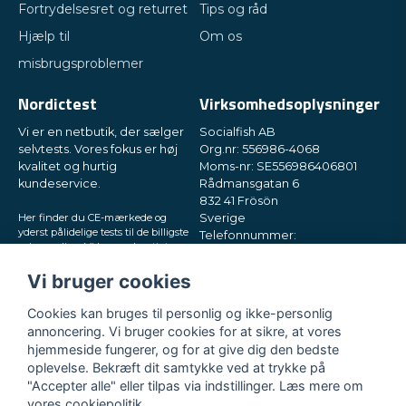
Fortrydelsesret og returret
Tips og råd
Hjælp til
Om os
misbrugsproblemer
Nordictest
Virksomhedsoplysninger
Vi er en netbutik, der sælger
Socialfish AB
selvtests. Vores fokus er høj
Org.nr: 556986-4068
kvalitet og hurtig
Moms-nr: SE556986406801
kundeservice.
Rådmansgatan 6
832 41 Frösön
Her finder du CE-mærkede og
Sverige
yderst pålidelige tests til de billigste
Telefonnummer:
priser online. Vi leverer hurtigt
+46730503032
direkte til din postkasse, i små og
E-mail:
hey@nordictest.dk
diskrete pakker. Prøv os!
Vi bruger cookies
Åbningstider:
Cookies kan bruges til personlig og ikke-personlig
Man-fre kl. 10-17
annoncering. Vi bruger cookies for at sikre, at vores
hjemmeside fungerer, og for at give dig den bedste
oplevelse. Bekræft dit samtykke ved at trykke på
"Accepter alle" eller tilpas via indstillinger. Læs mere om
vores
cookiepolitik
.