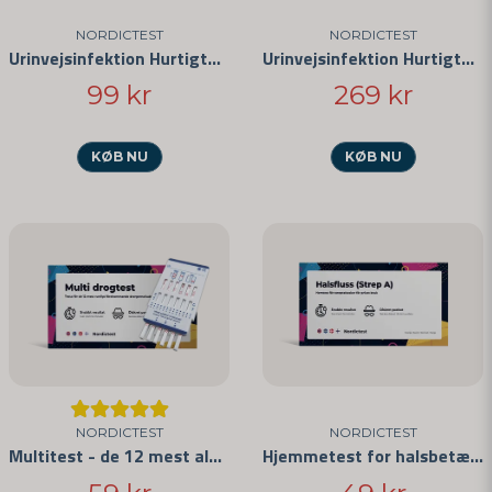
NORDICTEST
NORDICTEST
Urinvejsinfektion Hurtigtest 5-pak
Urinvejsinfektion Hurtigtest 25-pak
99 kr
269 kr
KØB NU
KØB NU
Send spørgsmål
NORDICTEST
NORDICTEST
Multitest - de 12 mest almindelige stoffer
Hjemmetest for halsbetændelse