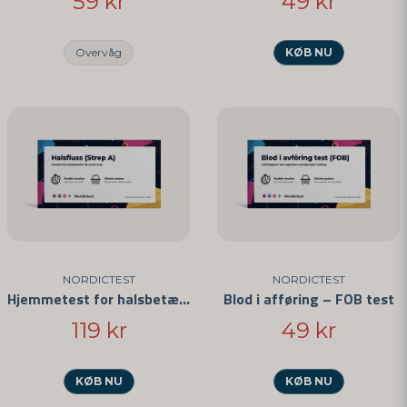
59 kr
49 kr
Overvåg
KØB NU
NORDICTEST
NORDICTEST
Hjemmetest for halsbetændelse 3-pak
Blod i afføring – FOB test
119 kr
49 kr
KØB NU
KØB NU