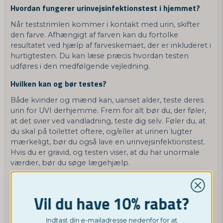
Hvordan fungerer urinvejsinfektionstest i hjemmet?
Når teststrimlen kommer i kontakt med urin, skifter
den farve. Afhængigt af farven kan du fortolke
resultatet ved hjælp af farveskemaet, der er inkluderet i
hurtigtesten. Du kan læse præcis hvordan testen
udføres i den medfølgende vejledning.
Hvilken kan og bør testes?
Både kvinder og mænd kan, uanset alder, teste deres
urin for UVI derhjemme. Frem for alt bør du, der føler,
at det svier ved vandladning, teste dig selv. Føler du, at
du skal på toilettet oftere, og/eller at urinen lugter
mærkeligt, bør du også lave en urinvejsinfektionstest.
Hvis du er gravid, og testen viser, at du har unormale
værdier, bør du søge lægehjælp.
Hvad betyder responsresultatet af
urinvejsinfektionstesten?
Vil du have 10% rabat?
Urinvejsinfektionstesten viser niveauet af hvide
blodlegemer, proteiner, nitrit og blod i urinen. Et
Indtast din e-mailadresse nedenfor for at