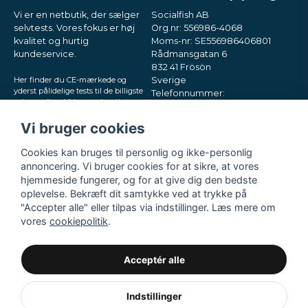
Vi er en netbutik, der sælger
Socialfish AB
selvtests. Vores fokus er høj
Org.nr: 556986-4068
kvalitet og hurtig
Moms-nr: SE556986406801
kundeservice.
Rådmansgatan 6
832 41 Frösön
Her finder du CE-mærkede og
Sverige
yderst pålidelige tests til de billigste
Telefonnummer:
priser online. Vi leverer hurtigt
+46730503032
direkte til din postkasse, i små og
E-mail:
hey@nordictest.dk
diskrete pakker. Prøv os!
Vi bruger cookies
Åbningstider:
Cookies kan bruges til personlig og ikke-personlig
Man-fre kl. 10-17
annoncering. Vi bruger cookies for at sikre, at vores
hjemmeside fungerer, og for at give dig den bedste
oplevelse. Bekræft dit samtykke ved at trykke på
"Accepter alle" eller tilpas via indstillinger. Læs mere om
vores
cookiepolitik
.
Acceptér alle
Indstillinger