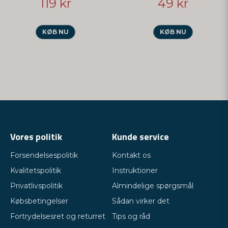
119 kr
49 kr
KØB NU
KØB NU
Vores politik
Kunde service
Forsendelsespolitik
Kontakt os
Kvalitetspolitik
Instruktioner
Privatlivspolitik
Almindelige spørgsmål
Købsbetingelser
Sådan virker det
Fortrydelsesret og returret
Tips og råd