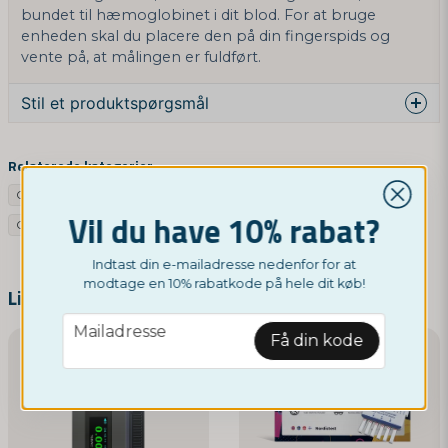
bundet til hæmoglobinet i dit blod. For at bruge
enheden skal du placere den på din fingerspids og
vente på, at målingen er fuldført.
Stil et produktspørgsmål
question
Spørg os noget om dette produkt...
Relaterede kategorier
Google FI
Google SV
Google NO
Instrument
Google DE
Vil du have 10% rabat?
Google IT
Google PL
Google
name
Navn
Indtast din e-mailadresse nedenfor for at
modtage en 10% rabatkode på hele dit køb!
Lignende produkter
email
Mailadresse
email
Få din kode
Mailadresse
Ja, I kan offentliggøre mit spørgsmål