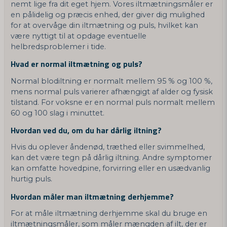
nemt lige fra dit eget hjem. Vores iltmætningsmåler er
en pålidelig og præcis enhed, der giver dig mulighed
for at overvåge din iltmætning og puls, hvilket kan
være nyttigt til at opdage eventuelle
helbredsproblemer i tide.
Hvad er normal iltmætning og puls?
Normal blodiltning er normalt mellem 95 % og 100 %,
mens normal puls varierer afhængigt af alder og fysisk
tilstand. For voksne er en normal puls normalt mellem
60 og 100 slag i minuttet.
Hvordan ved du, om du har dårlig iltning?
Hvis du oplever åndenød, træthed eller svimmelhed,
kan det være tegn på dårlig iltning. Andre symptomer
kan omfatte hovedpine, forvirring eller en usædvanlig
hurtig puls.
Hvordan måler man iltmætning derhjemme?
For at måle iltmætning derhjemme skal du bruge en
iltmætningsmåler, som måler mængden af ​​ilt, der er