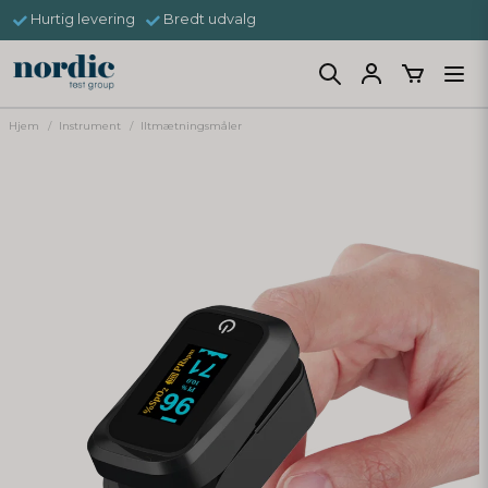
Hurtig levering
Bredt udvalg
Hjem
Instrument
Iltmætningsmåler