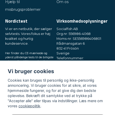
Hjælp til
Om os
misbrugsproblemer
Nordictest
Virksomhedsoplysninger
Vi er en netbutik, der sælger
Socialfish AB
selvtests. Vores fokus er høj
Org.nr: 556986-4068
kvalitet og hurtig
Moms-nr: SE556986406801
kundeservice.
Rådmansgatan 6
832 41 Frösön
Her finder du CE-mærkede og
Sverige
yderst pålidelige tests til de billigste
Telefonnummer:
priser online. Vi leverer hurtigt
+46730503032
direkte til din postkasse, i små og
E-mail:
hey@nordictest.dk
diskrete pakker. Prøv os!
Vi bruger cookies
Åbningstider:
Cookies kan bruges til personlig og ikke-personlig
Man-fre kl. 10-17
annoncering. Vi bruger cookies for at sikre, at vores
hjemmeside fungerer, og for at give dig den bedste
oplevelse. Bekræft dit samtykke ved at trykke på
"Accepter alle" eller tilpas via indstillinger. Læs mere om
vores
cookiepolitik
.