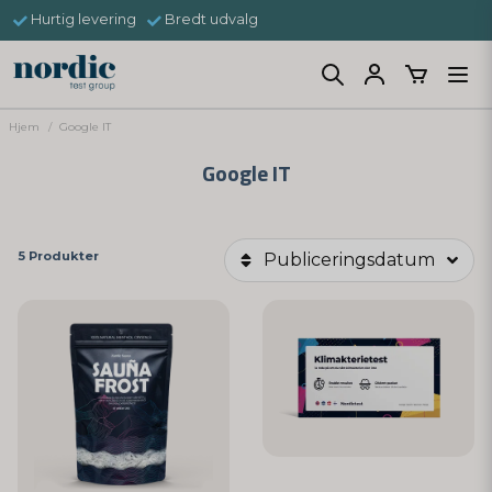
Hurtig levering
Bredt udvalg
Hjem
Google IT
Google IT
5 Produkter
Publiceringsdatum