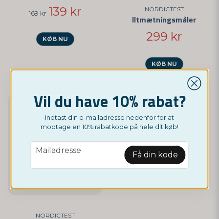
139 kr
NORDICTEST
169 kr
Iltmætningsmåler
299 kr
KØB NU
KØB NU
Vil du have 10% rabat?
-20%
Indtast din e-mailadresse nedenfor for at
modtage en 10% rabatkode på hele dit køb!
email
Mailadresse
Få din kode
NORDICTEST