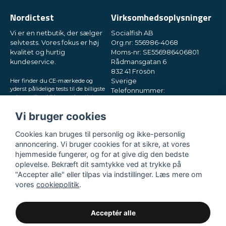
Nordictest
Virksomhedsoplysninger
Vi er en netbutik, der sælger
Socialfish AB
selvtests. Vores fokus er høj
Org.nr: 556986-4068
kvalitet og hurtig
Moms-nr: SE556986406801
kundeservice.
Rådmansgatan 6
832 41 Frösön
Her finder du CE-mærkede og
Sverige
yderst pålidelige tests til de billigste
Telefonnummer:
priser online. Vi leverer hurtigt
+46730503032
direkte til din postkasse, i små og
E-mail:
hey@nordictest.dk
diskrete pakker. Prøv os!
Vi bruger cookies
Åbningstider:
Cookies kan bruges til personlig og ikke-personlig
Man-fre kl. 10-17
annoncering. Vi bruger cookies for at sikre, at vores
hjemmeside fungerer, og for at give dig den bedste
oplevelse. Bekræft dit samtykke ved at trykke på
"Accepter alle" eller tilpas via indstillinger. Læs mere om
vores
cookiepolitik
.
Acceptér alle