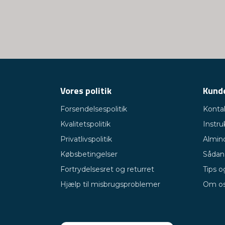
Vores politik
Kunde
Forsendelsespolitik
Konta
Kvalitetspolitik
Instru
Privatlivspolitik
Almin
Købsbetingelser
Sådan 
Fortrydelsesret og returret
Tips o
Hjælp til misbrugsproblemer
Om o