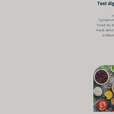
Test di
Of
Symptome
hvad du b
mest almi
indike