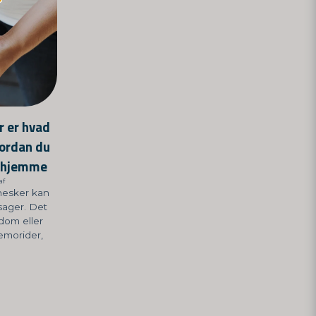
r er hvad
vordan du
erhjemme
af
nesker kan
sager. Det
dom eller
æmorider,