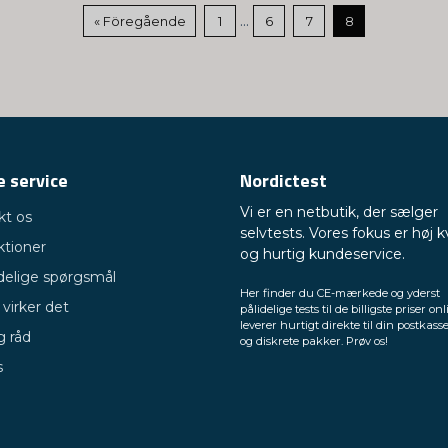
...
« Föregående
1
6
7
8
 service
Nordictest
Vi er en netbutik, der sælger
kt os
selvtests. Vores fokus er høj k
ktioner
og hurtig kundeservice.
delige spørgsmål
Her finder du CE-mærkede og yderst
virker det
pålidelige tests til de billigste priser onl
leverer hurtigt direkte til din postkasse
g råd
og diskrete pakker. Prøv os!
s