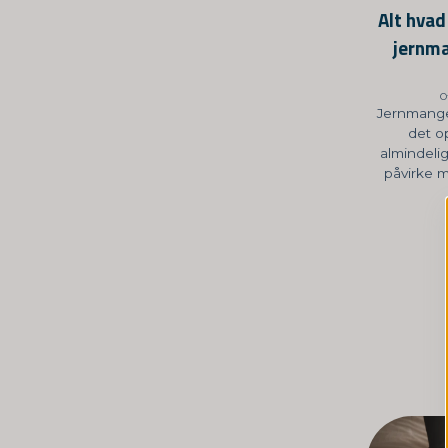
Alt hvad
jernm
O
Jernmangel
det o
almindeli
påvirke m