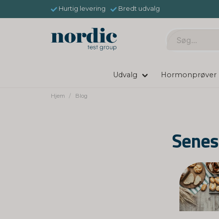
Hurtig levering
Bredt udvalg
Udvalg
Hormonprøver
Hjem
Blog
Senes