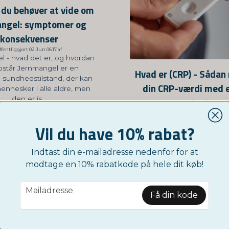
 du behøver at vide om
angel: symptomer og
konsekvenser
ffentliggjort 02 Jun 06:17 af
 - hvad det er, og hvordan
pstår Jernmangel er en
Hvad er (CRP) - Sådan
g sundhedstilstand, der kan
din CRP-værdi med 
ennesker i alle aldre, men
den er is...
test
Offentliggjort 01 Jun 22:01 
Så hvad er CRP-værdi, 
Vil du have 10% rabat?
betyder det for dit helbre
for C-reaktivt protein, s
Indtast din e-mailadresse nedenfor for at
protein produceret af le
reaktion p�...
modtage en 10% rabatkode på hele dit køb!
email
Mailadresse
Få din kode