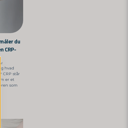
 måler du
en CRP-
af
og hvad
d? CRP står
om er et
veren som