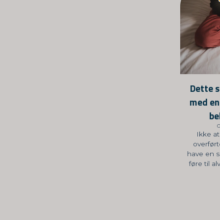
Dette s
med en
be
O
Ikke at
overfør
have en s
føre til 