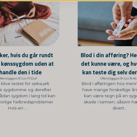
ker, hvis du går rundt
Blod i din afføring? He
 kønssygdom uden at
det kunne være, og h
handle den i tide
kan teste dig selv d
ffentliggjort 01 Jun 17:53 af
Offentliggjort 01 Jun 16:46 
 blive testet for seksuelt
Blod i afføringen hos men
te sygdomme og derefter
have mange forskellige år
ådan sygdom i lang tid kan
kan være tegn på en syg
alvorlige helbredsproblemer.
skade i tarmen, såsom h
Hvis en ...
divert...