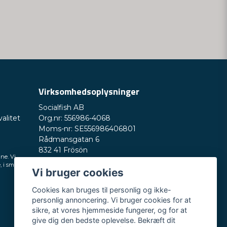
Virksomhedsoplysninger
Socialfish AB
valitet
Org.nr: 556986-4068
Moms-nr: SE556986406801
Rådmansgatan 6
832 41 Frösön
ine. Vi
Sverige
, i små
Vi bruger cookies
Telefonnummer: +46730503032
E-mail:
hey@nordictest.dk
Cookies kan bruges til personlig og ikke-
personlig annoncering. Vi bruger cookies for at
Åbningstider:
sikre, at vores hjemmeside fungerer, og for at
Man-fre kl. 10-17
give dig den bedste oplevelse. Bekræft dit