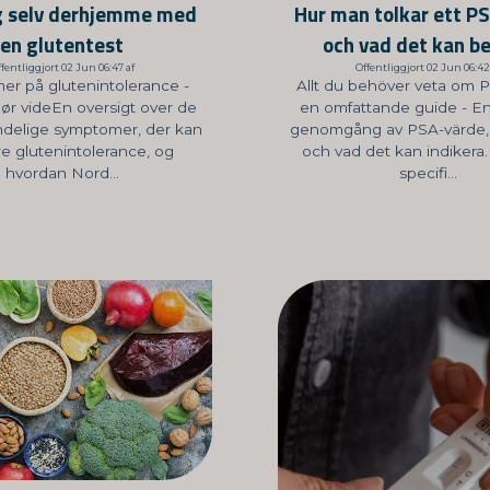
g selv derhjemme med
Hur man tolkar ett P
en glutentest
och vad det kan b
fentliggjort 02 Jun 06:47 af
Offentliggjort 02 Jun 06:42
r på glutenintolerance -
Allt du behöver veta om 
ør videEn oversigt over de
en omfattande guide - En
ndelige symptomer, der kan
genomgång av PSA-värde, 
re glutenintolerance, og
och vad det kan indikera.
hvordan Nord...
specifi...