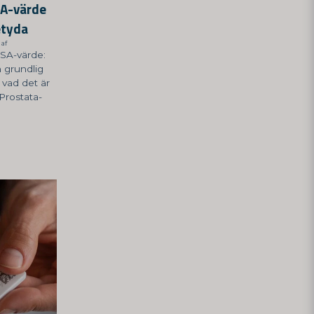
SA-värde
etyda
 af
PSA-värde:
 grundlig
vad det är
Prostata-