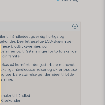
Bredt udvalg
ler til håndleddet giver dig hurtige og
få sekunder. Den letlæselige LCD-skærm gør
 aflæse blodtryksværdier, og
mmer op til 99 målinger for to forskellige
 din familie.
fokus på komfort – den justerbare manchet
rskellige håndledsstørrelser og sikrer præcise
g bærbare størrelse gør den ideel til både
rhjemme.
småler til håndled
 40 sekunder