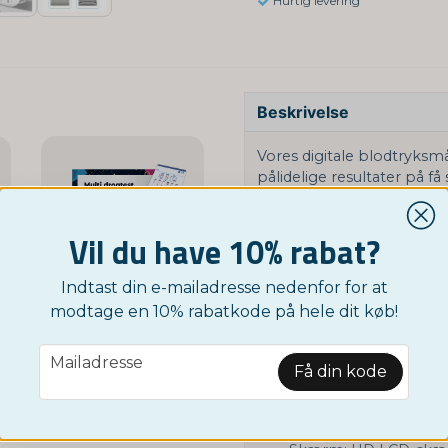
Hurtig levering
Beskrivelse
Vores digitale blodtryksmå
pålidelige resultater på 
det nemt for alle aldre at
hukommelsesfunktionen ge
Vil du have 10% rabat?
brugere – perfekt til dig og
Måleren er designet med 
Indtast din e-mailadresse nedenfor for at
passer komfortabelt til fo
NORDICTEST
modtage en 10% rabatkode på hele dit køb!
målinger. Den kompakte o
Multitest - de 12 mest almindelige stoffer
rejser og daglig brug de
59 kr
email
0
Mailadresse
Specifikationer:
Få din kode
Overvåg
Type: Digital blodtryk
Aflæsningstid: Under