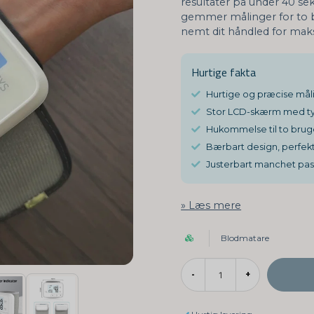
resultater på under 40 s
gemmer målinger for to b
nemt dit håndled for mak
Hurtige fakta
Hurtige og præcise mål
Stor LCD-skærm med ty
Hukommelse til to brug
Bærbart design, perfekt
Justerbart manchet pass
Læs mere
Blodmatare
-
+