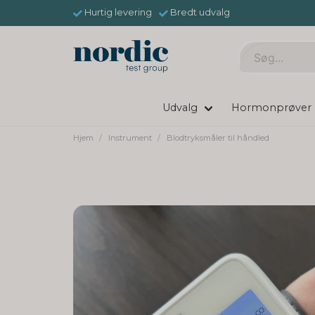
Hurtig levering
Bredt udvalg
Udvalg
Hormonprøver
Hjem
Instrument
Blodtryksmåler til håndled