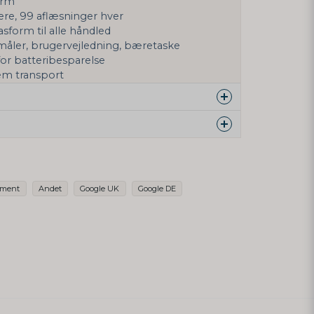
ærm
re, 99 aflæsninger hver
sform til alle håndled
måler, brugervejledning, bæretaske
or batteribesparelse
em transport
e siden
ds omkreds målt i cm
te produkt...
ument
Andet
Google UK
Google DE
cm
email
Mailadresse
øre mit spørgsmål