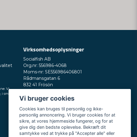
Virksomhedsoplysninger
Send spørgsmål
Socialfish AB
valitet
Org.nr: 556986-4068
Moms-nr: SE556986406801
Rådmansgatan 6
832 41 Frösön
ine. Vi
Sverige
, i små
Vi bruger cookies
Telefonnummer: +46730503032
E-mail:
hey@nordictest.dk
Cookies kan bruges til personlig og ikke-
personlig annoncering. Vi bruger cookies for at
Åbningstider:
sikre, at vores hjemmeside fungerer, og for at
Man-fre kl. 10-17
give dig den bedste oplevelse. Bekræft dit
samtykke ved at trykke på "Accepter alle" eller