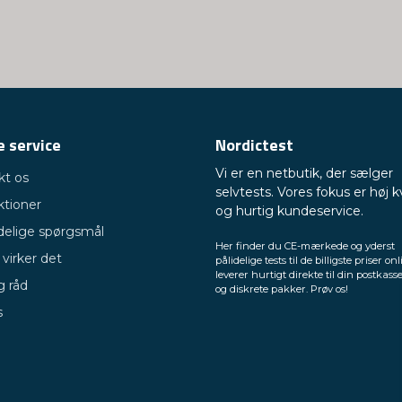
 service
Nordictest
Vi er en netbutik, der sælger
kt os
selvtests. Vores fokus er høj k
ktioner
og hurtig kundeservice.
delige spørgsmål
Her finder du CE-mærkede og yderst
virker det
pålidelige tests til de billigste priser onl
leverer hurtigt direkte til din postkasse
g råd
og diskrete pakker. Prøv os!
s