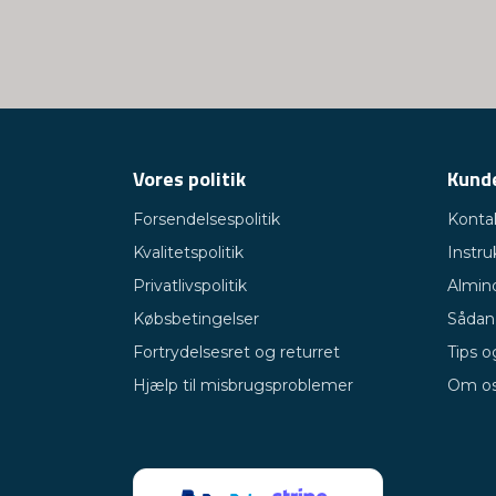
Vores politik
Kunde
Forsendelsespolitik
Konta
Kvalitetspolitik
Instru
Privatlivspolitik
Almin
Købsbetingelser
Sådan 
Fortrydelsesret og returret
Tips o
Hjælp til misbrugsproblemer
Om o