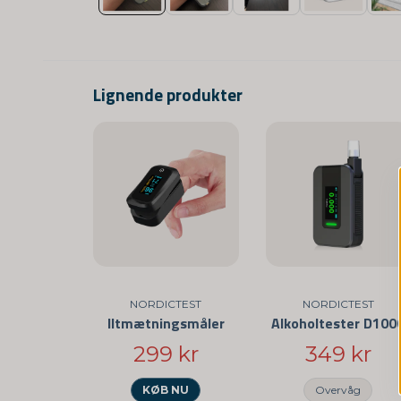
Lignende produkter
NORDICTEST
NORDICTEST
Iltmætningsmåler
Alkoholtester D100
299 kr
349 kr
KØB NU
Overvåg