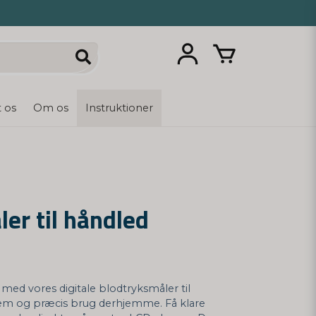
 os
Om os
Instruktioner
er til håndled
med vores digitale blodtryksmåler til
 nem og præcis brug derhjemme. Få klare