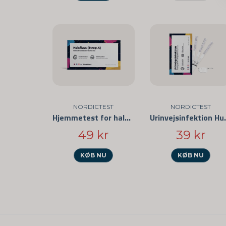
NORDICTEST
NORDICTEST
Hjemmetest for halsbetændelse
Urinvejsin
49 kr
39 kr
KØB NU
KØB NU