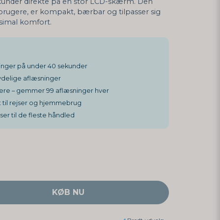
ekunder direkte på en stor LCD-skærm. Den
rugere, er kompakt, bærbar og tilpasser sig
simal komfort.
inger på under 40 sekunder
delige aflæsninger
ere – gemmer 99 aflæsninger hver
 til rejser og hjemmebrug
er til de fleste håndled
KØB NU