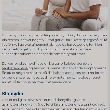
Du har symptomer, der tyder på den sygdom, du tror, du har, men
din testresultat var negativ. Hvad gør du nu? Dette spørgsmål vil få
lidt forskellige svar afhængigt af, hvad du har testet dig for. Men
det er selvfølgelig utroligt vigtigt at huske, at der er flere
sundhedsproblemer, der har de samme symptomer.
Du kan for eksempel have en kraftig
forkølelse, der ikke er
halsbetændelse
og selvom du mener at genkende symptomerne,
får du et negativt resultat på din
halsbetændelsestest
. Det første,
du bør gøre, er at indse, at dine symptomer kan skyldes noget
andet, så lad os se på, hvad det kunne være.
Klamydia
Det er muligt at blive smittet med klamydia og være
asymptomatisk. Men når du først får symptomer og samtidig ved,
at du har haft ubeskyttet sex med en person, der har klamydia, kan