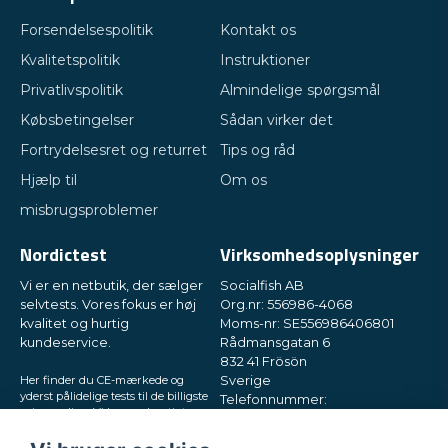
Forsendelsespolitik
Kontakt os
Kvalitetspolitik
Instruktioner
Privatlivspolitik
Almindelige spørgsmål
Købsbetingelser
Sådan virker det
Fortrydelsesret og returret
Tips og råd
Hjælp til
Om os
misbrugsproblemer
Nordictest
Virksomhedsoplysninger
Vi er en netbutik, der sælger
Socialfish AB
selvtests. Vores fokus er høj
Org.nr: 556986-4068
kvalitet og hurtig
Moms-nr: SE556986406801
kundeservice.
Rådmansgatan 6
832 41 Frösön
Her finder du CE-mærkede og
Sverige
yderst pålidelige tests til de billigste
Telefonnummer:
priser online. Vi leverer hurtigt
+46730503032
direkte til din postkasse, i små og
E-mail:
hey@nordictest.dk
diskrete pakker. Prøv os!