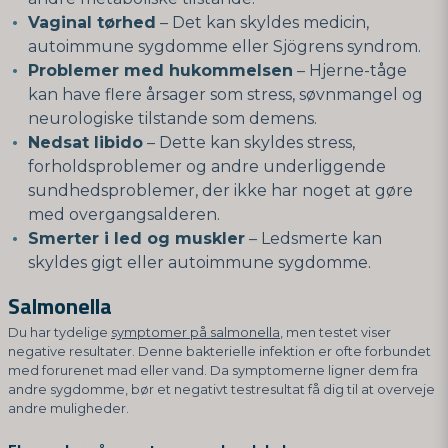
Vaginal tørhed
– Det kan skyldes medicin,
autoimmune sygdomme eller Sjögrens syndrom.
Problemer med hukommelsen
– Hjerne-tåge
kan have flere årsager som stress, søvnmangel og
neurologiske tilstande som demens.
Nedsat libido
– Dette kan skyldes stress,
forholdsproblemer og andre underliggende
sundhedsproblemer, der ikke har noget at gøre
med overgangsalderen.
Smerter i led og muskler
– Ledsmerte kan
skyldes gigt eller autoimmune sygdomme.
Salmonella
Du har tydelige
symptomer på salmonella
, men testet viser
negative resultater. Denne bakterielle infektion er ofte forbundet
med forurenet mad eller vand. Da symptomerne ligner dem fra
andre sygdomme, bør et negativt testresultat få dig til at overveje
andre muligheder.