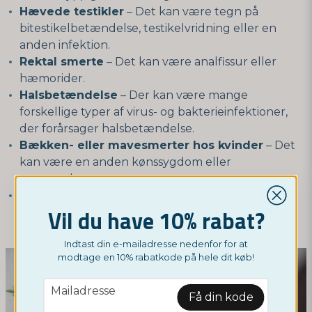
Hævede testikler
– Det kan være tegn på
bitestikelbetændelse, testikelvridning eller en
anden infektion.
Rektal smerte
– Det kan være analfissur eller
hæmorider.
Halsbetændelse
– Der kan være mange
forskellige typer af virus- og bakterieinfektioner,
der forårsager halsbetændelse.
Bækken- eller mavesmerter hos kvinder
– Det
kan være en anden kønssygdom eller
æggestokcyster.
Uregelmæssig menstruation
– Det kan skyldes
Vil du have 10% rabat?
hormonel ubalance, fibromer eller andre
gynækologiske problemer.
Indtast din e-mailadresse nedenfor for at
modtage en 10% rabatkode på hele dit køb!
email
Mailadresse
Få din kode