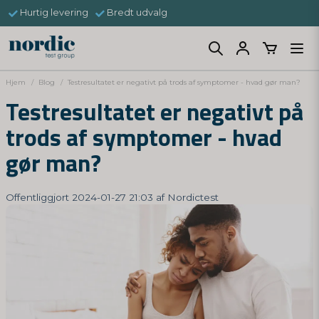
Hurtig levering
Bredt udvalg
Hjem
Blog
Testresultatet er negativt på trods af symptomer - hvad gør man?
Testresultatet er negativt på
trods af symptomer - hvad
gør man?
Offentliggjort 2024-01-27 21:03 af Nordictest