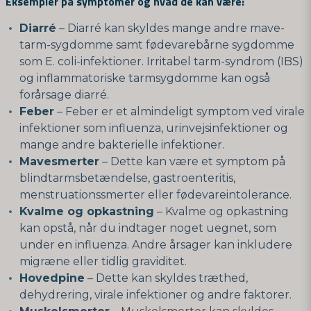
Eksempler på symptomer og hvad de kan være:
Diarré
– Diarré kan skyldes mange andre mave-
tarm-sygdomme samt fødevarebårne sygdomme
som E. coli-infektioner. Irritabel tarm-syndrom (IBS)
og inflammatoriske tarmsygdomme kan også
forårsage diarré.
Feber
– Feber er et almindeligt symptom ved virale
infektioner som influenza, urinvejsinfektioner og
mange andre bakterielle infektioner.
Mavesmerter
– Dette kan være et symptom på
blindtarmsbetændelse, gastroenteritis,
menstruationssmerter eller fødevareintolerance.
Kvalme og opkastning
– Kvalme og opkastning
kan opstå, når du indtager noget uegnet, som
under en influenza. Andre årsager kan inkludere
migræne eller tidlig graviditet.
Hovedpine
– Dette kan skyldes træthed,
dehydrering, virale infektioner og andre faktorer.