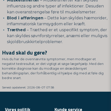
Muskelsmerter
– Muskelsmerter kan skyldes
influenza og andre typer af infektioner. Desuden
kan overanstrengelse føre til muskelsmerter.
Blod i afføringen
– Dette kan skyldes hæmorider,
inflammatorisk tarmsygdom eller kræft.
Træthed
– Træthed er et uspecifikt symptom, der
kan skyldes søvnforstyrrelser, anæmi eller muligvis
skjoldbruskkirtelproblemer.
Hvad skal du gøre?
Hvis du har de ovennævnte symptomer, men modtager et
negativt testresultat, er det vigtigt at søge lægehjælp. Med den
korrekte diagnose kan du modtage en skræddersyet
behandlingsplan, der forhåbentlig vil hjælpe dig med at føle dig
bedre snart.
Senest opdateret: 2026-08-07 07:58
Vores politik
Kunde service