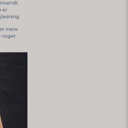
 omvendt
e er
ejledning.
get mere
e noget