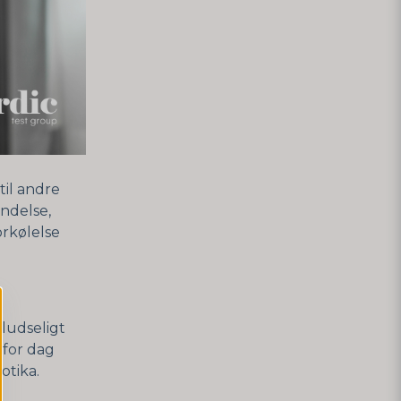
til andre
ndelse,
orkølelse
ludseligt
 for dag
otika.