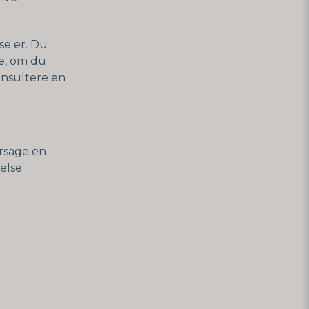
se er. Du
re, om du
onsultere en
årsage en
else