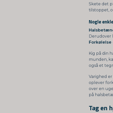
Skete det pl
tilstoppet,
Nogle enkle
Halsbetæn
Derudover h
Forkølelse
Kig på din h
munden, ka
også et teg
Varighed er 
oplever for
over en uge
på halsbetæ
Tag en 