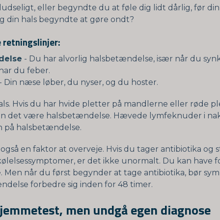
udseligt, eller begyndte du at føle dig lidt dårlig, før d
 og din hals begyndte at gøre ondt?
 retningslinjer:
delse
- Du har alvorlig halsbetændelse, især når du synk
ar du feber.
- Din næse løber, du nyser, og du hoster.
als. Hvis du har hvide pletter på mandlerne eller røde ple
n det være halsbetændelse. Hævede lymfeknuder i na
n på halsbetændelse.
også en faktor at overveje. Hvis du tager antibiotika og 
kølelsessymptomer, er det ikke unormalt. Du kan have fo
. Men når du først begynder at tage antibiotika, bør s
ndelse forbedre sig inden for 48 timer.
hjemmetest, men undgå egen diagnose