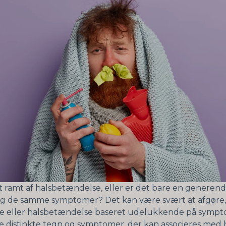
t ramt af halsbetændelse, eller er det bare en generend
g de samme symptomer? Det kan være svært at afgøre,
se eller halsbetændelse baseret udelukkende på symp
e distinkte tegn og symptomer, der kan associeres med 