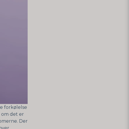
e forkølelse
 om det er
tomerne. Der
hver