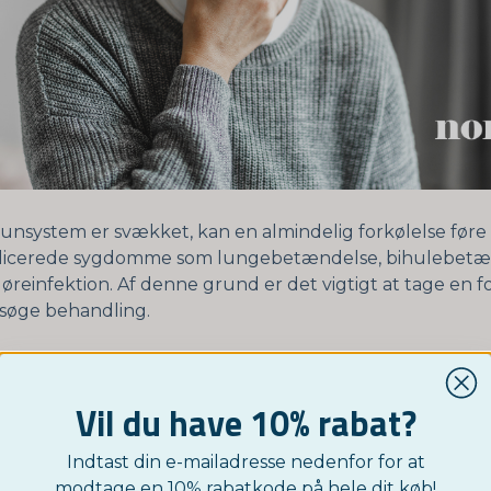
munsystem er svækket, kan en almindelig forkølelse føre 
icerede sygdomme som lungebetændelse, bihulebetæ
 øreinfektion. Af denne grund er det vigtigt at tage en f
g søge behandling.
er og tegn på halsbetændelse
 halsbetændelse, vil sygdommen føles som om den sker p
Vil du have 10% rabat?
dvist som en forkølelse. Desuden forbedres den ikke dag
ølelse gør. Du skal behandle halsbetændelse med antibi
Indtast din e-mailadresse nedenfor for at
modtage en 10% rabatkode på hele dit køb!