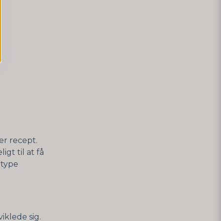
er recept.
gt til at få
 type
klede sig.