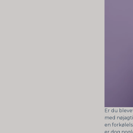
Er du bleve
med nøjagti
en forkølel
er dog nogl