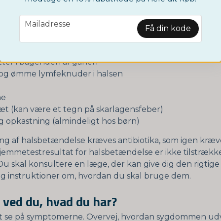
e inkluderer:
email
Mailadresse
ondt i halsen
Få din kode
ved synkning
hævede mandler med hvide pletter eller striber
tter i bagenden af ganen
g ømme lymfeknuder i halsen
ne
t (kan være et tegn på skarlagensfeber)
 opkastning (almindeligt hos børn)
ing af halsbetændelse kræves antibiotika, som igen kræv
hjemmetestresultat for halsbetændelse er ikke tilstrækkeli
 Du skal konsultere en læge, der kan give dig den rigtige
 og instruktioner om, hvordan du skal bruge dem.
ved du, hvad du har?
t se på symptomerne. Overvej, hvordan sygdommen udvi