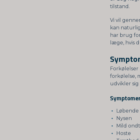
tilstand.
Vi vil genn
kan naturli
har brug for
læge, hvis 
Symptom
Forkølelser 
forkølelse, 
udvikler sig 
Symptomern
Løbende e
Nysen
Mild ondt
Hoste