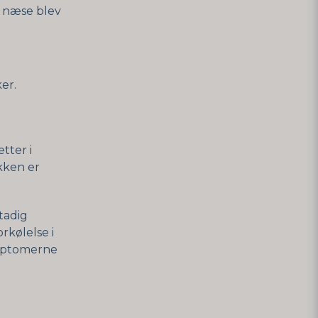
in næse blev
er.
tter i
kken er
stadig
rkølelse i
ymptomerne