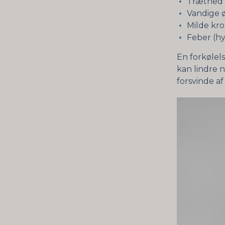
Træthed
Vandige 
Milde kr
Feber (hy
En forkølel
kan lindre n
forsvinde af