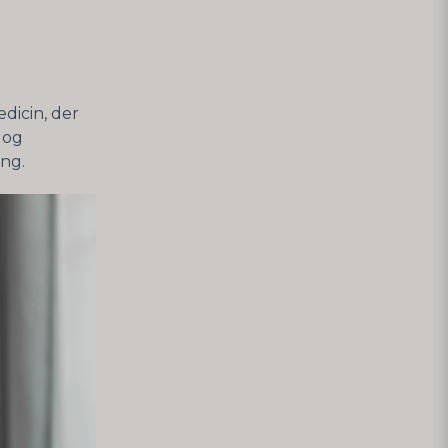
dicin, der
 og
ing.