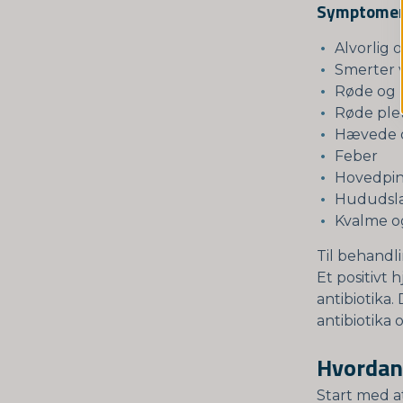
Symptomern
Alvorlig 
Smerter 
Røde og 
Røde ple
Hævede o
Feber
Hovedpi
Hududslæ
Kvalme og
Til behandl
Et positivt 
antibiotika.
antibiotika
Hvordan 
Start med a