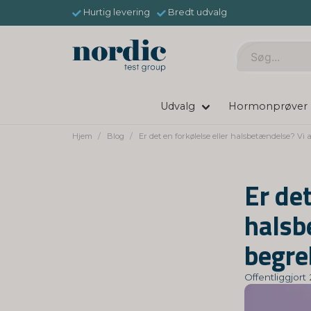
Hurtig levering
Bredt udvalg
Udvalg
Hormonprøver
Hjem
Blog
Er det en forkølelse eller halsbetændelse? Vi 
Er det
halsb
begre
Offentliggjort