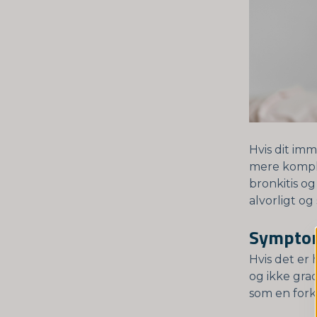
Hvis dit im
mere kompl
bronkitis og
alvorligt o
Symptom
Hvis det er
og ikke gra
som en fork