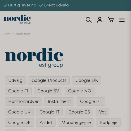
Hurtig levering
Bredt udvalg
Hjem
Nordictest
Udvalg
Google Products
Google DK
Google FI
Google SV
Google NO
Hormonprøver
Instrument
Google PL
Google UK
Google IT
Google ES
Vet
Google DE
Andet
Mundhygiejne
Fodpleje