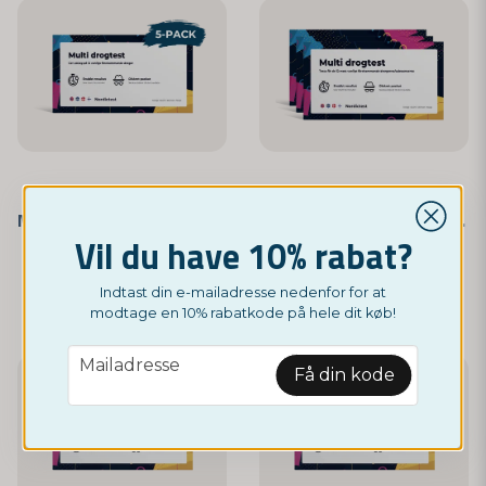
NORDICTEST
NORDICTEST
Multitest - 12 mest almindelige lægemidler 5-pak
Multitest - 12 mest almindelige lægemidler 3-pak
Vil du have 10% rabat?
249 kr
129 kr
Indtast din e-mailadresse nedenfor for at
modtage en 10% rabatkode på hele dit køb!
email
Mailadresse
Få din kode
-17%
-14%