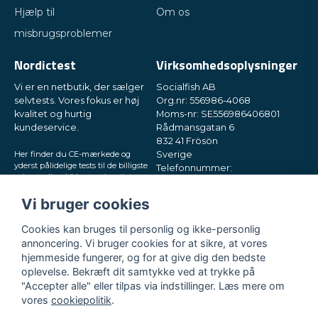
Hjælp til
Om os
misbrugsproblemer
Nordictest
Virksomhedsoplysninger
Vi er en netbutik, der sælger
Socialfish AB
selvtests. Vores fokus er høj
Org.nr: 556986-4068
kvalitet og hurtig
Moms-nr: SE556986406801
kundeservice.
Rådmansgatan 6
832 41 Frösön
Her finder du CE-mærkede og
Sverige
yderst pålidelige tests til de billigste
Telefonnummer:
priser online. Vi leverer hurtigt
+46730503032
direkte til din postkasse, i små og
E-mail:
hey@nordictest.dk
diskrete pakker. Prøv os!
Vi bruger cookies
Åbningstider:
Cookies kan bruges til personlig og ikke-personlig
Man-fre kl. 10-17
annoncering. Vi bruger cookies for at sikre, at vores
hjemmeside fungerer, og for at give dig den bedste
oplevelse. Bekræft dit samtykke ved at trykke på
"Accepter alle" eller tilpas via indstillinger. Læs mere om
vores
cookiepolitik
.