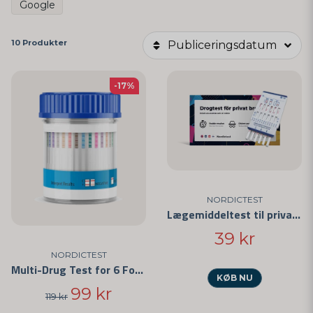
Google
10 Produkter
Publiceringsdatum
-17%
NORDICTEST
Lægemiddeltest til privat brug - Nem at bruge og CE-mærket
39 kr
NORDICTEST
Multi-Drug Test for 6 Forskellige Stoffer
KØB NU
99 kr
119 kr