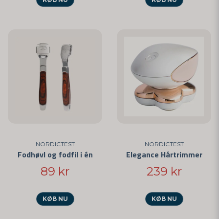
NORDICTEST
NORDICTEST
Fodhøvl og fodfil i én
Elegance Hårtrimmer
89 kr
239 kr
KØB NU
KØB NU