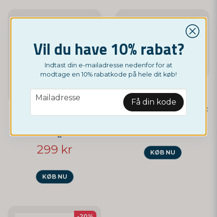
Vil du have 10% rabat?
Indtast din e-mailadresse nedenfor for at
modtage en 10% rabatkode på hele dit køb!
email
Mailadresse
NORDICTEST
Få din kode
Blod i afføring – FOB test
49 kr
NORDICTEST
Iltmætningsmåler
299 kr
KØB NU
KØB NU
-20%