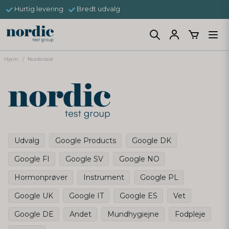
Hurtig levering
Bredt udvalg
Hjem
Nordictest
Udvalg
Google Products
Google DK
Google FI
Google SV
Google NO
Hormonprøver
Instrument
Google PL
Google UK
Google IT
Google ES
Vet
Google DE
Andet
Mundhygiejne
Fodpleje