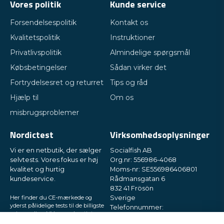
Vores politik
Kunde service
Forsendelsespolitik
Kontakt os
Kvalitetspolitik
Instruktioner
Privatlivspolitik
Almindelige spørgsmål
Købsbetingelser
Sådan virker det
Fortrydelsesret og returret
Tips og råd
Hjælp til
Om os
misbrugsproblemer
Nordictest
Virksomhedsoplysninger
Vi er en netbutik, der sælger
Socialfish AB
selvtests. Vores fokus er høj
Org.nr: 556986-4068
kvalitet og hurtig
Moms-nr: SE556986406801
kundeservice.
Rådmansgatan 6
832 41 Frösön
Her finder du CE-mærkede og
Sverige
yderst pålidelige tests til de billigste
Telefonnummer:
priser online. Vi leverer hurtigt
+46730503032
direkte til din postkasse, i små og