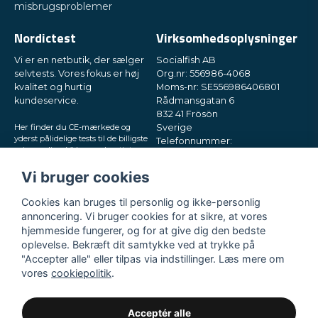
misbrugsproblemer
Send spørgsmål
Nordictest
Virksomhedsoplysninger
Vi er en netbutik, der sælger
Socialfish AB
selvtests. Vores fokus er høj
Org.nr: 556986-4068
kvalitet og hurtig
Moms-nr: SE556986406801
kundeservice.
Rådmansgatan 6
832 41 Frösön
Her finder du CE-mærkede og
Sverige
yderst pålidelige tests til de billigste
Telefonnummer:
priser online. Vi leverer hurtigt
+46730503032
direkte til din postkasse, i små og
E-mail:
hey@nordictest.dk
diskrete pakker. Prøv os!
Vi bruger cookies
Åbningstider:
Cookies kan bruges til personlig og ikke-personlig
Man-fre kl. 10-17
annoncering. Vi bruger cookies for at sikre, at vores
hjemmeside fungerer, og for at give dig den bedste
oplevelse. Bekræft dit samtykke ved at trykke på
"Accepter alle" eller tilpas via indstillinger. Læs mere om
vores
cookiepolitik
.
Acceptér alle