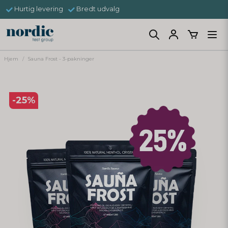
Hurtig levering
Bredt udvalg
Hjem
Sauna Frost - 3-pakninger
-
25
%