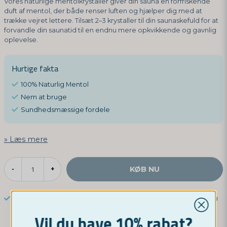
Vores naturlige mentolkrystaller giver din sauna en forfriskende
duft af mentol, der både renser luften og hjælper dig med at
trække vejret lettere. Tilsæt 2–3 krystaller til din saunaskefuld for at
forvandle din saunatid til en endnu mere opkvikkende og gavnlig
oplevelse.
Hurtige fakta
100% Naturlig Mentol
Nem at bruge
Sundhedsmæssige fordele
Læs mere
KØB NU
-
+
Hurtig levering
Bredt udvalg
Vil du have 10% rabat?