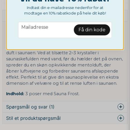
Indtast din e-mailadresse nedenfor for at
modtage en 10% rabatkode på hele dit køb!
Beskrivelse
email
Mailadresse
Oplev en forfriskende og energigivende
Få din kode
saunaoplevelse med vores 100% naturlige
mentolkrystaller. Disse krystaller af høj kvalitet er lavet
af ren mentol og hjælper med at skabe en frisk og ren
duft i saunaen. Ved at tilsætte 2–3 krystaller i
saunaskefulden med vand, før du hælder det på ovnen,
spreder du en skøn opkvikkende mentolduft, der
åbner luftvejene og forbedrer saunaens afslappende
effekt. Perfekt til at give din saunaoplevelse en ekstra
dimension af velvære og til at rense luften i saunaen.
Indhold:
3 poser med Sauna Frost.
Spørgsmål og svar (1)
Stil et produktspørgsmål
Skjauff spurgte
for 1 år siden