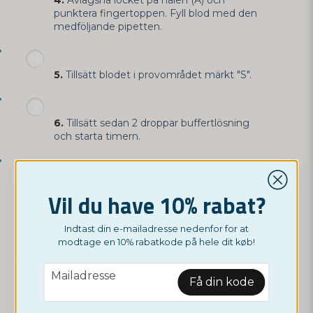
4.
Avlägsna locket på nålen (A) och
punktera fingertoppen. Fyll blod med den
medföljande pipetten.
5.
Tillsätt blodet i provområdet märkt "S".
6.
Tillsätt sedan 2 droppar buffertlösning
och starta timern.
7.
Vänta på att de färgade linjerna ska visas.
Vil du have 10% rabat?
Avläs resultatet efter 10 minuter. Positiva
resultat kan vara synliga redan efter 1 minut.
Tolka inte resultatet efter 20 minuter.
Indtast din e-mailadresse nedenfor for at
modtage en 10% rabatkode på hele dit køb!
email
Mailadresse
Så läser du av ditt test:
Få din kode