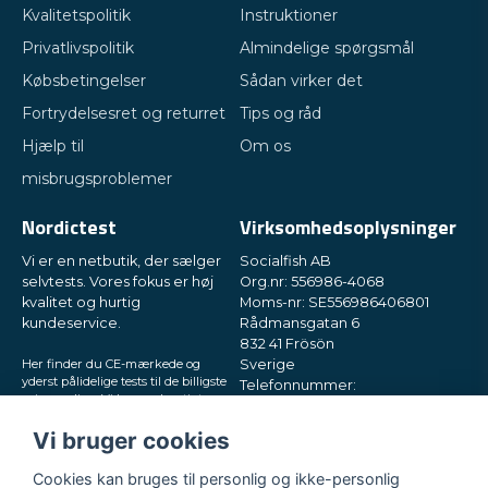
Kvalitetspolitik
Instruktioner
Privatlivspolitik
Almindelige spørgsmål
Købsbetingelser
Sådan virker det
Fortrydelsesret og returret
Tips og råd
Hjælp til
Om os
misbrugsproblemer
Nordictest
Virksomhedsoplysninger
Vi er en netbutik, der sælger
Socialfish AB
selvtests. Vores fokus er høj
Org.nr: 556986-4068
kvalitet og hurtig
Moms-nr: SE556986406801
kundeservice.
Rådmansgatan 6
832 41 Frösön
Her finder du CE-mærkede og
Sverige
yderst pålidelige tests til de billigste
Telefonnummer:
priser online. Vi leverer hurtigt
+46730503032
direkte til din postkasse, i små og
E-mail:
hey@nordictest.dk
diskrete pakker. Prøv os!
Vi bruger cookies
Åbningstider:
Cookies kan bruges til personlig og ikke-personlig
Man-fre kl. 10-17