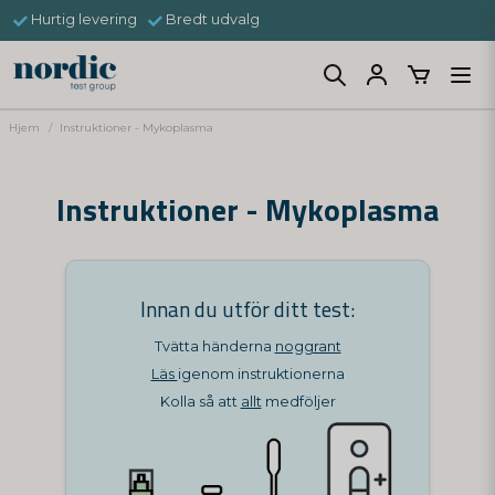
Hurtig levering
Bredt udvalg
Hjem
Instruktioner - Mykoplasma
Instruktioner - Mykoplasma
Innan du utför ditt test:
Tvätta händerna
noggrant
Läs
igenom instruktionerna
Kolla så att
allt
medföljer