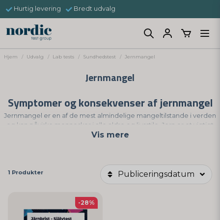
Hurtig levering
Bredt udvalg
Hjem
Udvalg
Lab tests
Sundhedstest
Jernmangel
Jernmangel
Symptomer og konsekvenser af jernmangel
Jernmangel er en af ​​de mest almindelige mangeltilstande i verden
og kan påvirke mennesker i alle aldre og livsstile. Jern er et vigtigt
Vis mere
mineral, som kroppen har brug for for at producere hæmoglobin, et
protein i røde blodlegemer, der transporterer ilt fra lungerne til
kroppens væv. Jern spiller også en rolle i produktionen af ​​myoglobin,
et protein, der hjælper musklerne med at lagre ilt.
1 Produkter
Publiceringsdatum
Risikofaktorer for jernmangel
Når kroppen ikke får nok jern, kan det føre til jernmangel, som kan
-28%
forårsage en række helbredsproblemer. Almindelige symptomer på
jernmangel omfatter træthed, svaghed, svimmelhed, hovedpine,