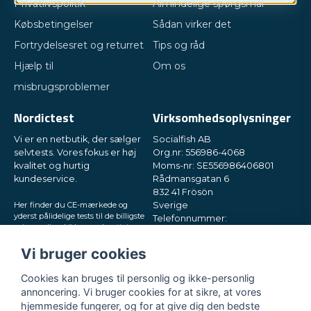
Privatlivspolitik
Almindelige spørgsmål
Købsbetingelser
Sådan virker det
Fortrydelsesret og returret
Tips og råd
Hjælp til
Om os
misbrugsproblemer
Nordictest
Virksomhedsoplysninger
Vi er en netbutik, der sælger
Socialfish AB
selvtests. Vores fokus er høj
Org.nr: 556986-4068
kvalitet og hurtig
Moms-nr: SE556986406801
kundeservice.
Rådmansgatan 6
832 41 Frösön
Her finder du CE-mærkede og
Sverige
yderst pålidelige tests til de billigste
Telefonnummer:
priser online. Vi leverer hurtigt
+46730503032
direkte til din postkasse, i små og
E-mail:
hey@nordictest.dk
diskrete pakker. Prøv os!
Vi bruger cookies
Åbningstider:
Cookies kan bruges til personlig og ikke-personlig
Man-fre kl. 10-17
annoncering. Vi bruger cookies for at sikre, at vores
hjemmeside fungerer, og for at give dig den bedste