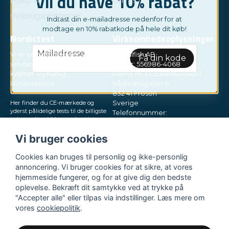
Vil du have 10% rabat?
Hjælp til
Om os
misbrugsproblemer
Indtast din e-mailadresse nedenfor for at
modtage en 10% rabatkode på hele dit køb!
Nordictest
Virksomhedsoplysninger
email
Mailadresse
Vi er en netbutik, der sælger
Socialfish AB
Få din kode
selvtests. Vores fokus er høj
Org.nr: 556986-4068
kvalitet og hurtig
Moms-nr: SE556986406801
kundeservice.
Rådmansgatan 6
832 41 Frösön
Her finder du CE-mærkede og
Sverige
yderst pålidelige tests til de billigste
Telefonnummer:
priser online. Vi leverer hurtigt
+46730503032
direkte til din postkasse, i små og
E-mail:
hey@nordictest.dk
diskrete pakker. Prøv os!
Vi bruger cookies
Åbningstider:
Cookies kan bruges til personlig og ikke-personlig
Man-fre kl. 10-17
annoncering. Vi bruger cookies for at sikre, at vores
hjemmeside fungerer, og for at give dig den bedste
oplevelse. Bekræft dit samtykke ved at trykke på
"Accepter alle" eller tilpas via indstillinger. Læs mere om
vores
cookiepolitik
.