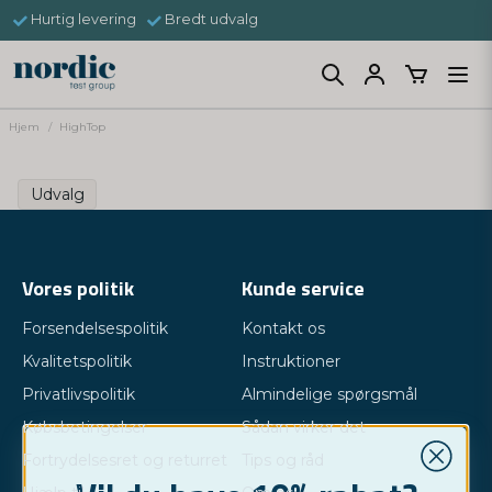
Hurtig levering
Bredt udvalg
Hjem
HighTop
Udvalg
Vores politik
Kunde service
Forsendelsespolitik
Kontakt os
Kvalitetspolitik
Instruktioner
Privatlivspolitik
Almindelige spørgsmål
Købsbetingelser
Sådan virker det
Fortrydelsesret og returret
Tips og råd