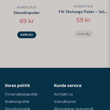
NORDICTEST
NORDICTEST
Filt Skotunge Puder – Selvklæbende Anti-Skav Pads
Skavsårspuder
59 kr
69 kr
Overvåg
KØB NU
Vores politik
Kunde service
Forsendelsespolitik
Kontakt os
Kvalitetspolitik
Instruktioner
Privatlivspolitik
Almindelige spørgsmål