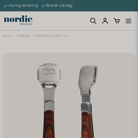
Hurtig levering
Bredt udvalg
Hjem
Fodpleje
Fodhøvl og fodfil i én