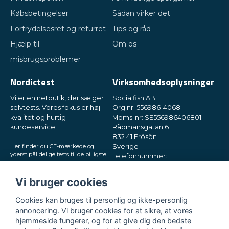
Købsbetingelser
Sådan virker det
Fortrydelsesret og returret
Tips og råd
Hjælp til
Om os
misbrugsproblemer
Nordictest
Virksomhedsoplysninger
Vi er en netbutik, der sælger
Socialfish AB
selvtests. Vores fokus er høj
Org.nr: 556986-4068
kvalitet og hurtig
Moms-nr: SE556986406801
kundeservice.
Rådmansgatan 6
832 41 Frösön
Her finder du CE-mærkede og
Sverige
yderst pålidelige tests til de billigste
Telefonnummer:
priser online. Vi leverer hurtigt
+46730503032
direkte til din postkasse, i små og
E-mail:
hey@nordictest.dk
diskrete pakker. Prøv os!
Vi bruger cookies
Åbningstider:
Cookies kan bruges til personlig og ikke-personlig
Man-fre kl. 10-17
annoncering. Vi bruger cookies for at sikre, at vores
hjemmeside fungerer, og for at give dig den bedste