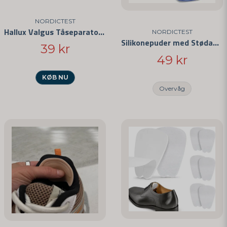
NORDICTEST
Hallux Valgus Tåseparatorer
NORDICTEST
Silikonepuder med Stødabsorbering
39 kr
49 kr
KØB NU
Overvåg