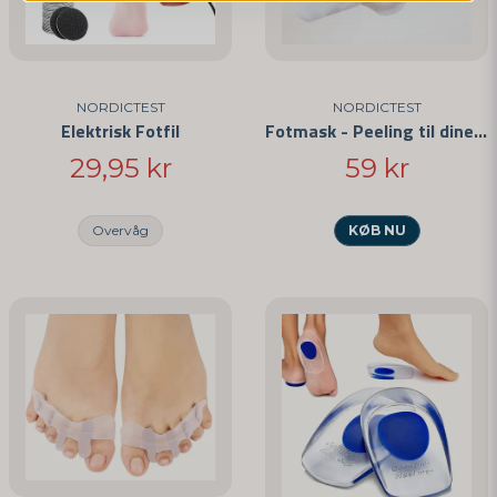
NORDICTEST
NORDICTEST
Elektrisk Fotfil
Fotmask - Peeling til dine fødder
Send spørgsmål
29,95 kr
59 kr
Overvåg
KØB NU