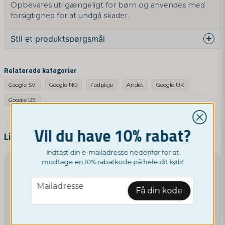
Opbevares utilgængeligt for børn og anvendes med
forsigtighed for at undgå skader.
Stil et produktspørgsmål
question
Spørg os noget om dette produkt...
Relaterede kategorier
Google SV
Google NO
Fodpleje
Andet
Google UK
Google DE
name
Navn
Vil du have 10% rabat?
Lignende produkter
Indtast din e-mailadresse nedenfor for at
email
Mailadresse
modtage en 10% rabatkode på hele dit køb!
email
Mailadresse
Få din kode
Ja, I kan offentliggøre mit spørgsmål