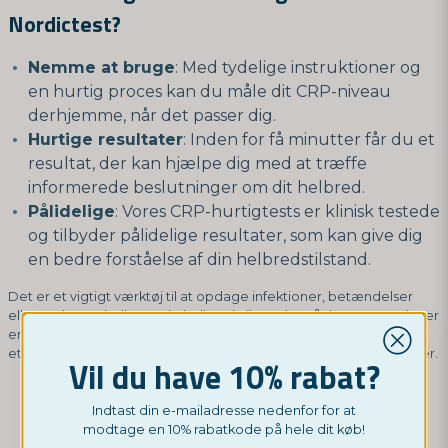
Nordictest?
Nemme at bruge
: Med tydelige instruktioner og
en hurtig proces kan du måle dit CRP-niveau
derhjemme, når det passer dig.
Hurtige resultater
: Inden for få minutter får du et
resultat, der kan hjælpe dig med at træffe
informerede beslutninger om dit helbred.
Pålidelige
: Vores CRP-hurtigtests er klinisk testede
og tilbyder pålidelige resultater, som kan give dig
en bedre forståelse af din helbredstilstand.
Det er et vigtigt værktøj til at opdage infektioner, betændelser
eller andre underliggende helbredstilstande. Når kroppen oplever
en skade eller infektion, stiger CRP-niveauerne, hvilket gør det til
et vigtigt redskab til at spore kroppens inflammatoriske processer.
Vil du have 10% rabat?
Indtast din e-mailadresse nedenfor for at
modtage en 10% rabatkode på hele dit køb!