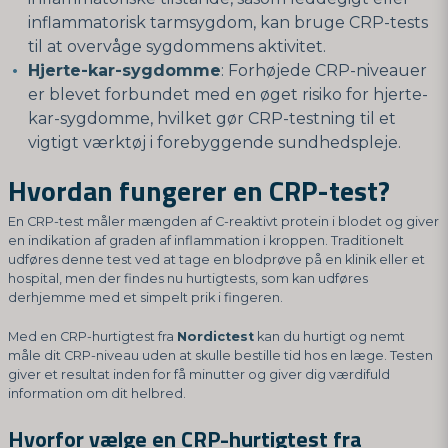
inflammatorisk tarmsygdom, kan bruge CRP-tests
til at overvåge sygdommens aktivitet.
Hjerte-kar-sygdomme
: Forhøjede CRP-niveauer
er blevet forbundet med en øget risiko for hjerte-
kar-sygdomme, hvilket gør CRP-testning til et
vigtigt værktøj i forebyggende sundhedspleje.
Hvordan fungerer en CRP-test?
En CRP-test måler mængden af C-reaktivt protein i blodet og giver
en indikation af graden af inflammation i kroppen. Traditionelt
udføres denne test ved at tage en blodprøve på en klinik eller et
hospital, men der findes nu hurtigtests, som kan udføres
derhjemme med et simpelt prik i fingeren.
Med en CRP-hurtigtest fra
Nordictest
kan du hurtigt og nemt
måle dit CRP-niveau uden at skulle bestille tid hos en læge. Testen
giver et resultat inden for få minutter og giver dig værdifuld
information om dit helbred.
Hvorfor vælge en CRP-hurtigtest fra