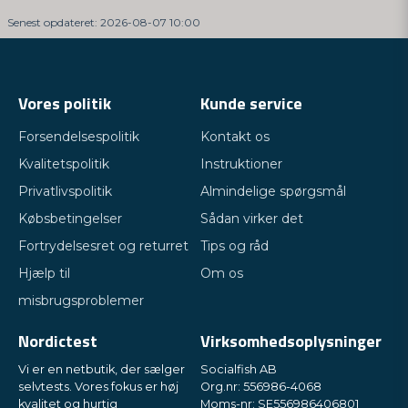
Senest opdateret: 2026-08-07 10:00
Vores politik
Kunde service
Forsendelsespolitik
Kontakt os
Kvalitetspolitik
Instruktioner
Privatlivspolitik
Almindelige spørgsmål
Købsbetingelser
Sådan virker det
Fortrydelsesret og returret
Tips og råd
Hjælp til
Om os
misbrugsproblemer
Nordictest
Virksomhedsoplysninger
Vi er en netbutik, der sælger
Socialfish AB
selvtests. Vores fokus er høj
Org.nr: 556986-4068
kvalitet og hurtig
Moms-nr: SE556986406801