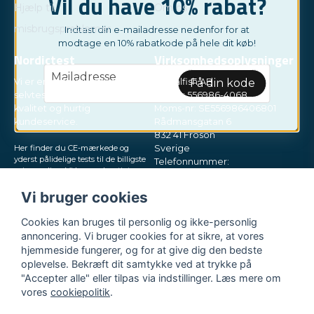
Vil du have 10% rabat?
Hjælp til
Om os
misbrugsproblemer
Indtast din e-mailadresse nedenfor for at
modtage en 10% rabatkode på hele dit køb!
Nordictest
Virksomhedsoplysninger
email
Mailadresse
Få din kode
Vi er en netbutik, der sælger
Socialfish AB
selvtests. Vores fokus er høj
Org.nr: 556986-4068
kvalitet og hurtig
Moms-nr: SE556986406801
kundeservice.
Rådmansgatan 6
832 41 Frösön
Her finder du CE-mærkede og
Sverige
yderst pålidelige tests til de billigste
Telefonnummer:
priser online. Vi leverer hurtigt
+46730503032
direkte til din postkasse, i små og
E-mail:
hey@nordictest.dk
diskrete pakker. Prøv os!
Vi bruger cookies
Åbningstider:
Cookies kan bruges til personlig og ikke-personlig
Man-fre kl. 10-17
annoncering. Vi bruger cookies for at sikre, at vores
hjemmeside fungerer, og for at give dig den bedste
oplevelse. Bekræft dit samtykke ved at trykke på
"Accepter alle" eller tilpas via indstillinger. Læs mere om
vores
cookiepolitik
.