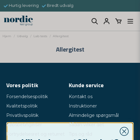
Hurtig levering
Bredt udvalg
Hjem
Udvalg
Lab tests
Allergitest
Allergitest
Vores politik
Kunde service
Forsendelsespolitik
Kontakt os
Kvalitetspolitik
Instruktioner
Privatlivspolitik
Almindelige spørgsmål
Købsbetingelser
Sådan virker det
Fortrydelsesret og returret
Tips og råd