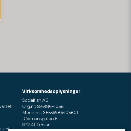
Virksomhedsoplysninger
Socialfish AB
valitet
Org.nr: 556986-4068
Moms-nr: SE556986406801
Rådmansgatan 6
832 41 Frösön
ine. Vi