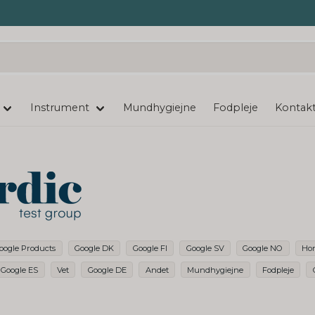
Instrument
Mundhygiejne
Fodpleje
Kontakt
oogle Products
Google DK
Google FI
Google SV
Google NO
Ho
Google ES
Vet
Google DE
Andet
Mundhygiejne
Fodpleje