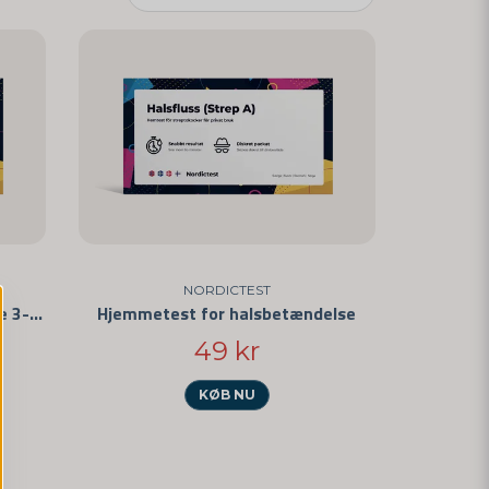
NORDICTEST
Hjemmetest for halsbetændelse 3-pak
Hjemmetest for halsbetændelse
49 kr
KØB NU