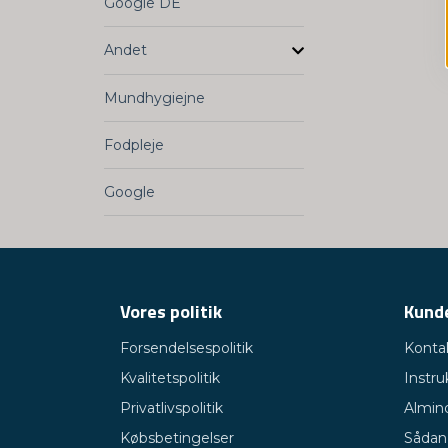
Google DE
Andet
Mundhygiejne
Fodpleje
Google
Vores politik
Kunde
Forsendelsespolitik
Konta
Kvalitetspolitik
Instru
Privatlivspolitik
Almin
Købsbetingelser
Sådan 