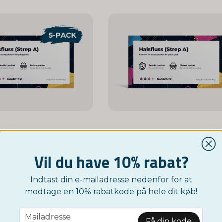
NORDICTEST
NORDICTEST
Hjemmetest for halsbetændelse 5-pak
Vil du have 10% rabat?
229 kr
119 kr
Indtast din e-mailadresse nedenfor for at
KØB NU
KØB NU
modtage en 10% rabatkode på hele dit køb!
email
Mailadresse
Få din kode