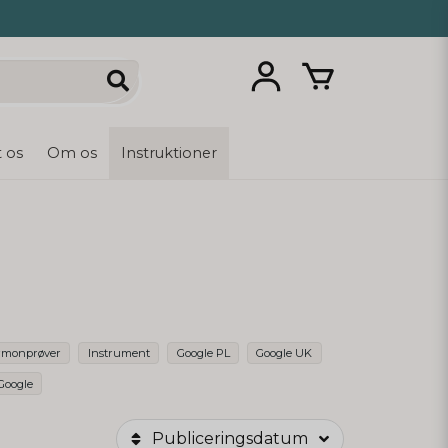
 os
Om os
Instruktioner
rmonprøver
Instrument
Google PL
Google UK
Google
Publiceringsdatum