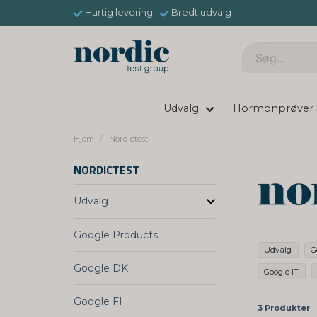
Hurtig levering
Bredt udvalg
Udvalg
Hormonprøver
Hjem
Nordictest
NORDICTEST
Udvalg
Google Products
Udvalg
G
Google DK
Google IT
Google FI
3 Produkter