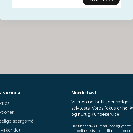
 service
Nordictest
Vi er en netbutik, der sælger
kt os
selvtests. Vores fokus er høj k
ktioner
og hurtig kundeservice.
delige spørgsmål
Her finder du CE-mærkede og yderst
virker det
pålidelige tests til de billigste priser onl